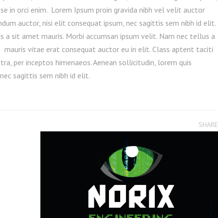
se in orci enim. Lorem Ipsum proin gravida nibh vel velit auctor
ndum auctor, nisi elit consequat ipsum, nec sagittis sem nibh id elit.
us a sit amet mauris. Morbi accumsan ipsum velit. Nam nec tellus a
 mauris vitae erat consequat auctor eu in elit. Class aptent taciti
tra, per inceptos himenaeos. Aenean sollicitudin, lorem quis
ec sagittis sem nibh id elit.
SHARE