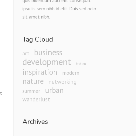
quis bibendum auci elit consequat
ipsutis sem nibh id elit. Duis sed odio
sit amet nibh.
Tag Cloud
business
art
development
fashion
inspiration
modern
nature
networking
urban
summer
at
wanderlust
Archives