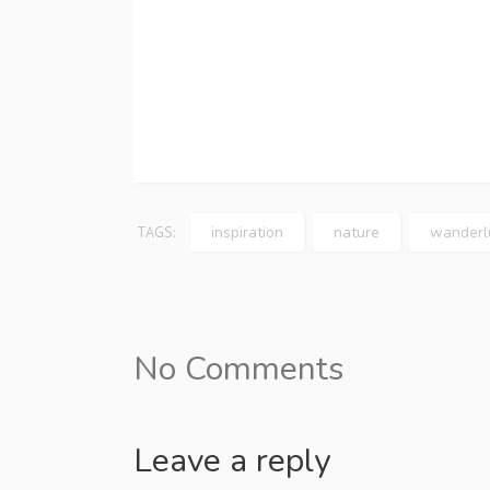
TAGS:
inspiration
nature
wanderl
No Comments
Leave a reply