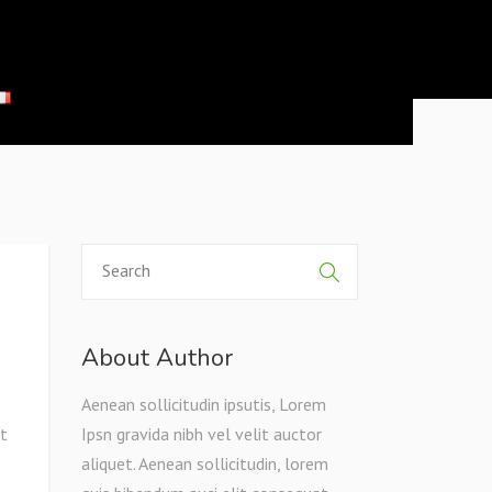
About Author
Aenean sollicitudin ipsutis, Lorem
at
Ipsn gravida nibh vel velit auctor
aliquet. Aenean sollicitudin, lorem