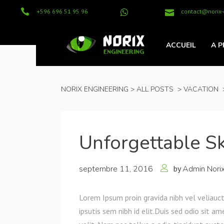
+596 696 51 95 96
contact@norix
ACCUEIL
A 
NORIX ENGINEERING
>
ALL POSTS
>
VACATION
Unforgettable Sk
septembre 11, 2016
by
Admin Nori
Lorem Ipsum proin gravida nibh vel veliauct
ipsutis sem nibh id elit.Duis sed odio sit 