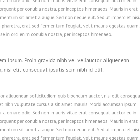
or a ornare odio. Sed non mauris vitae erat consequat auctor eu in
 torquent per conubia nostra, per inceptos himenaeos. Mauris in erat
imentum sit amet a augue. Sed non neque elit. Sed ut imperdiet nisi.
pharetra, erat sed fermentum feugiat, velit mauris egestas quam,
se in orci enim conubia nostra, per inceptos himenaeo.
em Ipsum. Proin gravida nibh vel veliauctor aliquenean
 nisi elit consequat ipsutis sem nibh id elit.
or aliquenean sollicitudiem quis bibendum auctor, nisi elit consequ
amet nibh vulputate cursus a sit amet mauris. Morbi accumsan ipsum
or a ornare odio. Sed non mauris vitae erat consequat auctor eu in
 torquent per conubia nostra, per inceptos himenaeos. Mauris in erat
imentum sit amet a augue. Sed non neque elit. Sed ut imperdiet nisi.
pharetra, erat sed fermentum feugiat, velit mauris egestas quam,