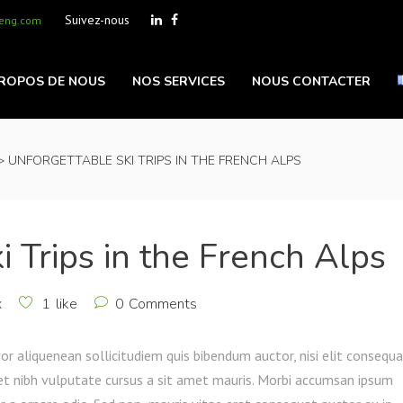
Suivez-nous
-eng.com
PROPOS DE NOUS
NOS SERVICES
NOUS CONTACTER
>
UNFORGETTABLE SKI TRIPS IN THE FRENCH ALPS
i Trips in the French Alps
x
1
like
0
Comments
or aliquenean sollicitudiem quis bibendum auctor, nisi elit consequ
amet nibh vulputate cursus a sit amet mauris. Morbi accumsan ipsum