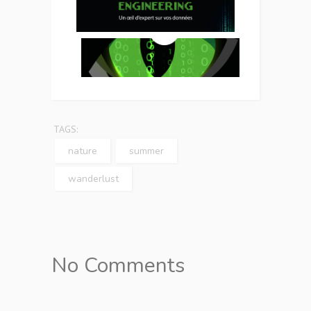
TAGS:
nature
summer
wanderlust
No Comments