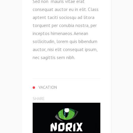
Sed non mauris vitae erat
consequat auctor eu in elit. Class
aptent taciti sociosqu ad litora
torquent per conubia nostra, per
inceptos himenaeos. Aenean
sollicitudin, lorem quis bibendum
auctor, nisi elit consequat ipsum,
nec sagittis sem nibh.
VACATION
SHARE