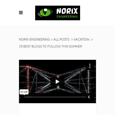
NORIX ENGINEERING
>
ALL POSTS
>
VACATION
>
15 BEST BLOGS TO FOLLOW THIS SUMMER