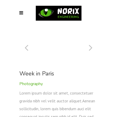
Week in Paris
Photography
Lorem ipsum dolor sit amet, consectetuer
gravida nibh vel velit auctor aliquet.Aenean
sollicitudin, lorem quis bibendum auci elit
consequat ipsutis sem nibh id elit. Duis sed